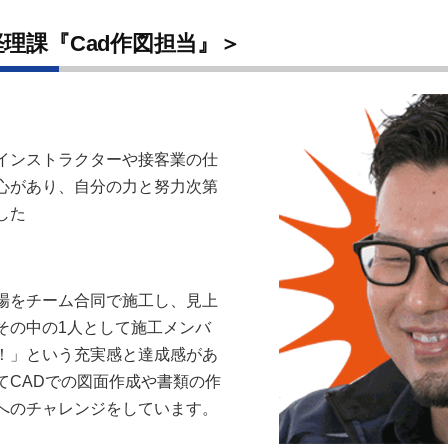
理課『Cad作図担当』＞
インストラクターや接客業の仕
心があり、自分の力と努力次第
した
場をチーム合同で施工し、見上
その中の1人として施工メンバ
！」という充実感と達成感があ
てCADでの図面作成や書類の作
へのチャレンジをしています。