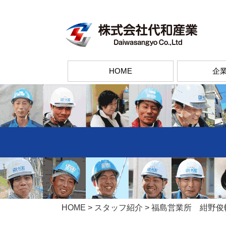
コ
ン
テ
ン
ツ
HOME
企
へ
ス
キ
ッ
プ
HOME
>
スタッフ紹介
>
福島営業所 紺野俊