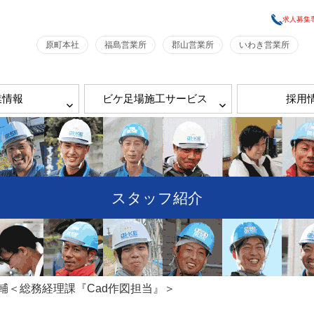
求人募集
原町本社
福島営業所
郡山営業所
いわき営業所
業情報
ビケ足場施工サービス
採用
スタッフ紹介
輔＜総務経理課『Cad作図担当』＞