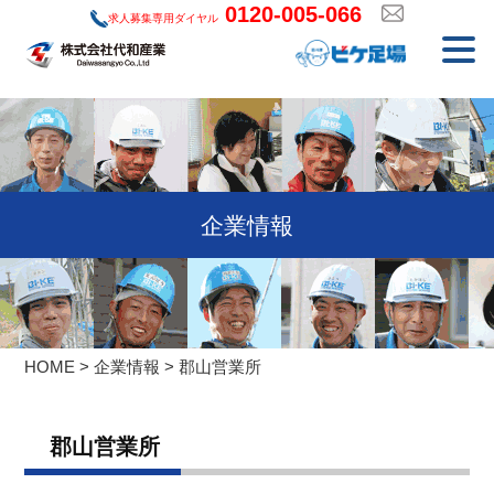
0120-005-066
コ
求人募集専用ダイヤル
ン
テ
ン
ツ
へ
ス
キ
企業情報
ッ
プ
HOME
>
企業情報
>
郡山営業所
郡山営業所