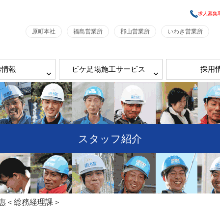
求人募集
原町本社
福島営業所
郡山営業所
いわき営業所
業情報
ビケ足場施工サービス
採用
スタッフ紹介
惠＜総務経理課＞