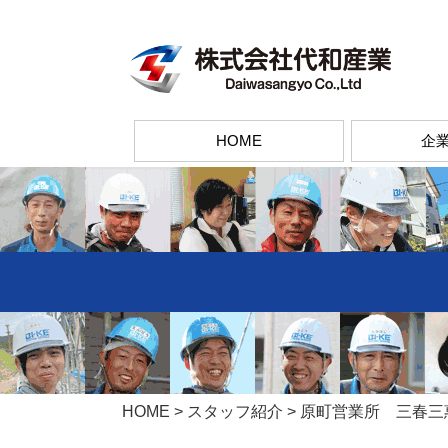
コ
ン
テ
ン
ツ
HOME
企
へ
ス
キ
ッ
プ
HOME
>
スタッフ紹介
>
原町営業所 三春三