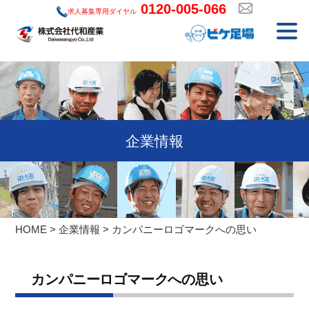
0120-005-066
コ
求人募集専用ダイヤル
ン
テ
ン
ツ
へ
ス
キ
企業情報
ッ
プ
HOME
>
企業情報
>
カンパニーロゴマークへの思い
カンパニーロゴマークへの思い